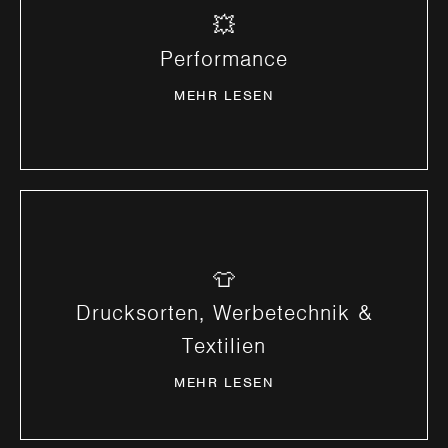
💥
Schnellere Ladezeiten & stabilere Website.
Performance
MEHR ERFAHREN
MEHR LESEN
👕
Kreative Gestaltung und rasche Produktion.
Drucksorten, Werbetechnik &
MEHR ERFAHREN
Textilien
MEHR LESEN