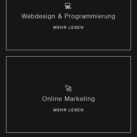
💻
Design & Technologie perfekt kombiniert.
Webdesign & Programmierung
MEHR ERFAHREN
MEHR LESEN
🚀
Digitale Sichtbarkeit für Ihr Business.
Online Marketing
MEHR ERFAHREN
MEHR LESEN