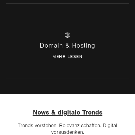
Professionelles, sicheres und skalierbares
🌐
Hosting für kleine bis High Traffic Webprojekte.
Domain & Hosting
MEHR ERFAHREN
MEHR LESEN
News & digitale Trends
Trends verstehen. Relevanz schaffen. Digital
vorausdenken.