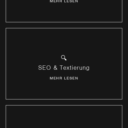
MEHR LESEN
Suchmaschinenoptimierung und
🔍
Werbetextierung.
SEO & Textierung
MEHR ERFAHREN
MEHR LESEN